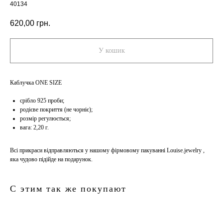
40134
620,00
грн.
У кошик
Каблучка ONE SIZE
срібло 925 проби;
родієве покриття (не чорніє);
розмір регулюється;
вага: 2,20 г.
Всі прикраси відправляються у нашому фірмовому пакуванні Louise.jewelry ,
яка чудово підійде на подарунок.
С этим так же покупают