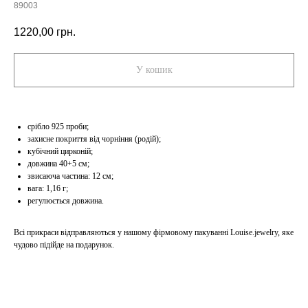
89003
1220,00
грн.
У кошик
срібло 925 проби;
захисне покриття від чорніння (родій);
кубічний цирконій;
довжина 40+5 см;
звисаюча частина: 12 см;
вага: 1,16 г;
регулюється довжина.
Всі прикраси відправляються у нашому фірмовому пакуванні Louise.jewelry, яке
чудово підійде на подарунок.