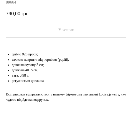
89664
790,00
грн.
У кошик
срібло 925 проби;
захисне покриття від чорніння (родій);
довжина кулону 3 см;
довжина 40+5 см;
вага: 0,98 г;
регулюється довжина.
Всі прикраси відправляються у нашому фірмовому пакуванні Louise.jewelry, яке
чудово підійде на подарунок.