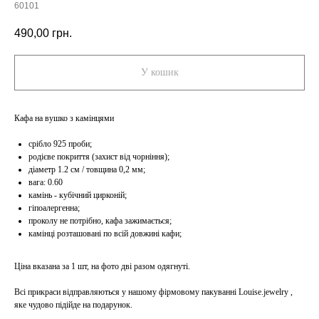
60101
490,00
грн.
У кошик
Кафа на вушко з камінцями
срібло 925 проби;
родієве покриття (захист від чорніння);
діаметр 1.2 см / товщина 0,2 мм;
вага: 0.60
камінь - кубічний цирконій;
гіпоалергенна;
проколу не потрібно, кафа зажимається;
камінці розташовані по всій довжині кафи;
Ціна вказана за 1 шт, на фото дві разом одягнуті.
Всі прикраси відправляються у нашому фірмовому пакуванні Louise.jewelry ,
яке чудово підійде на подарунок.