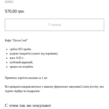
62802
570,00
грн.
У кошик
Кафа "Zircon Leaf"
срібло 925 проби;
родієве покриття (захист від чорніння);
вага: 0.65 г;
кубічний цирконій;
прокол не потрібен.
Примітка: вартість вказана за 1 шт.
Всі прикраси відправляються у нашому фірмовому пакуванні Louise.jewelry, яке
чудово підійде на подарунок.
С этим так же покупают