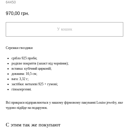
64450
970,00
грн.
У кошик
Сережки гвоздики
срібло 925 проби;
родієве покриття (захист від чорніння);
вставка: кубічний цирконій;
довжина: 10,5 см;
вага: 3,32 г;
застібки: металеві 925 + гумові;
гіпоалергенні.
Всі прикраси відправляються у нашому фірмовому пакуванні Louise.jewelry, яке
чудово підійде на подарунок.
С этим так же покупают