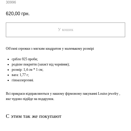
30996
620,00
грн.
У кошик
Об'ємні сережки з мягким квадратом у маленькому розмірі
срібло 925 проби;
родієве покриття (захист від чорніння);
розмір: 1,4 см * 1 см;
вага: 1,77 г;
гіпоаллергенні.
Всі прикраси відправляються у нашому фірмовому пакуванні Louise.jewelry ,
яке чудово підійде на подарунок.
С этим так же покупают