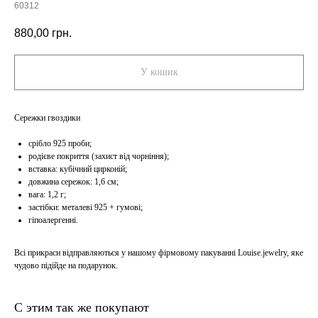
60312
880,00
грн.
У кошик
Сережки гвоздики
срібло 925 проби;
родієве покриття (захист від чорніння);
вставка: кубічний цирконій;
довжина сережок: 1,6 см;
вага: 1,2 г;
застібки: металеві 925 + гумові;
гіпоалергенні.
Всі прикраси відправляються у нашому фірмовому пакуванні Louise.jewelry, яке
чудово підійде на подарунок.
С этим так же покупают