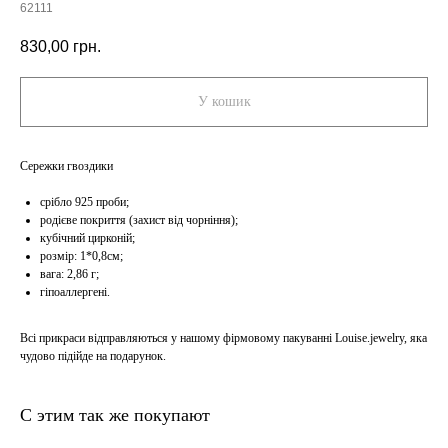
62111
830,00
грн.
У кошик
Cережки гвоздики
срібло 925 проби;
родієве покриття (захист від чорніння);
кубічний цирконій;
розмір: 1*0,8см;
вага: 2,86 г;
гіпоаллергені.
Всі прикраси відправляються у нашому фірмовому пакуванні Louise.jewelry, яка
чудово підійде на подарунок.
С этим так же покупают