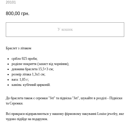
20101
800,00
грн.
У кошик
Браслет з літаком
срібло 925 проби;
родієве покриття (захист від чорніння);
довжина браслета 15,5+3 см;
розмір літака 1,3х1 см;
вага: 1,05 г;
камінь: кубічний цирконій.
До браслета також є сережки "Jet" та підвіска "Jet", шукайте в розділі - Підвіски
та Сережки.
Всі прикраси відправляються у нашому фірмовому пакуванні Louise.jewelry, яке
чудово підійде на подарунок.