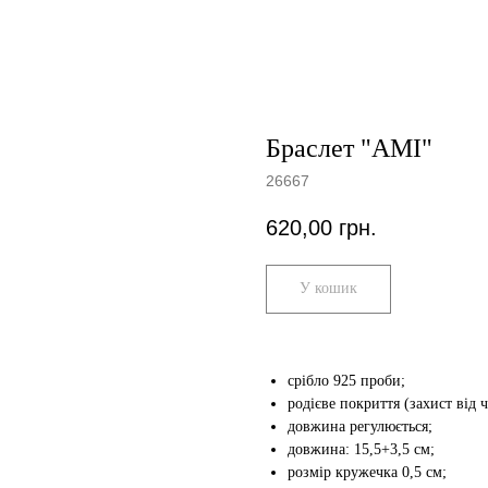
Браслет "AMI"
26667
620,00
грн.
У кошик
срібло 925 проби;
родієве покриття (захист від 
довжина регулюється;
довжина: 15,5+3,5 см;
розмір кружечка 0,5 см;